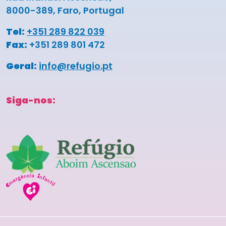
8000-389, Faro, Portugal
Tel:
+351 289 822 039
Fax:
+351 289 801 472
Geral:
info@refugio.pt
Siga-nos: